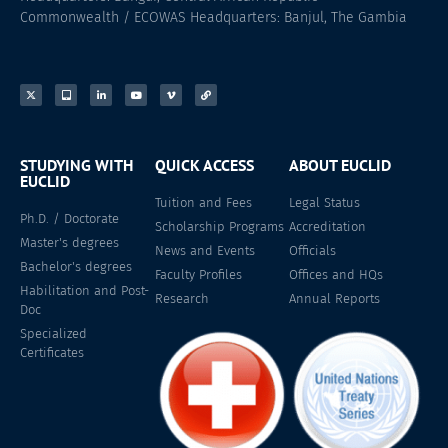
Commonwealth / ECOWAS Headquarters: Banjul, The Gambia
STUDYING WITH
QUICK ACCESS
ABOUT EUCLID
EUCLID
Tuition and Fees
Legal Status
Ph.D. / Doctorate
Scholarship Programs
Accreditation
Master's degrees
News and Events
Officials
Bachelor's degrees
Faculty Profiles
Offices and HQs
Habilitation and Post-
Research
Annual Reports
Doc
Specialized
Certificates