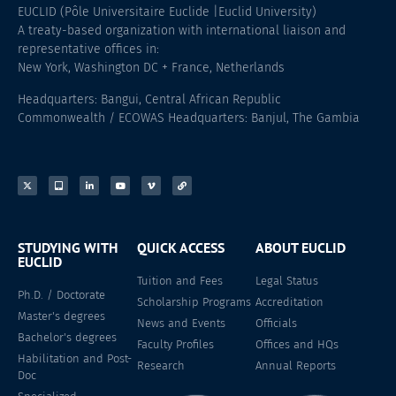
EUCLID (Pôle Universitaire Euclide |Euclid University)
A treaty-based organization with international liaison and
representative offices in:
New York, Washington DC + France, Netherlands
Headquarters: Bangui, Central African Republic
Commonwealth / ECOWAS Headquarters: Banjul, The Gambia
STUDYING WITH
QUICK ACCESS
ABOUT EUCLID
EUCLID
Tuition and Fees
Legal Status
Ph.D. / Doctorate
Scholarship Programs
Accreditation
Master's degrees
News and Events
Officials
Bachelor's degrees
Faculty Profiles
Offices and HQs
Habilitation and Post-
Research
Annual Reports
Doc