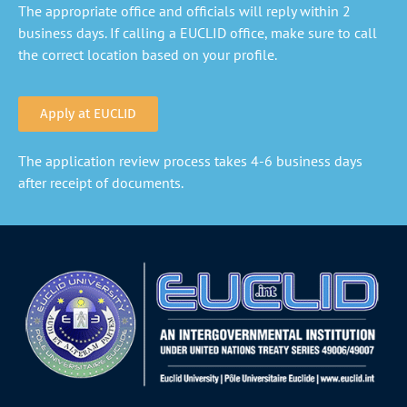
The appropriate office and officials will reply within 2
business days. If calling a EUCLID office, make sure to call
the correct location based on your profile.
Apply at EUCLID
The application review process takes 4-6 business days
after receipt of documents.