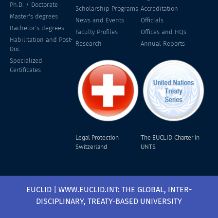
Ph.D. / Doctorate
Scholarship Programs
Accreditation
Master's degrees
News and Events
Officials
Bachelor's degrees
Faculty Profiles
Offices and HQs
Habilitation and Post-
Research
Annual Reports
Doc
Specialized
Certificates
Legal Protection
The EUCLID Charter in
Switzerland
UNTS
EUCLID | WWW.EUCLID.INT: THE GLOBAL, INTER-
DISCIPLINARY, TREATY-BASED UNIVERSITY