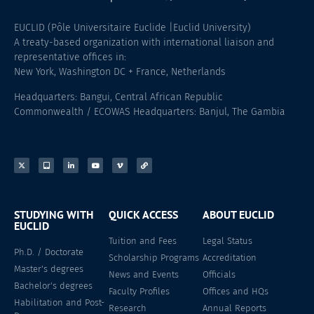
EUCLID (Pôle Universitaire Euclide |Euclid University)
A treaty-based organization with international liaison and
representative offices in:
New York, Washington DC + France, Netherlands
Headquarters: Bangui, Central African Republic
Commonwealth / ECOWAS Headquarters: Banjul, The Gambia
STUDYING WITH
QUICK ACCESS
ABOUT EUCLID
EUCLID
Tuition and Fees
Legal Status
Ph.D. / Doctorate
Scholarship Programs
Accreditation
Master's degrees
News and Events
Officials
Bachelor's degrees
Faculty Profiles
Offices and HQs
Habilitation and Post-
Research
Annual Reports