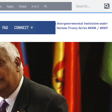
es
Apply
Global
A to Z
FR
An Intergovernmental institution under
FAQ
CONNECT

United Nations Treaty Series 49006 / 49007