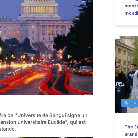
monté
mond
Special
ra de l'Université de Bangui signe un
tension universitaire Euclide", qui est
The Er
stance.
Brands