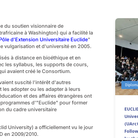
ue du soutien visionnaire de
ricaine à Washington) qui a facilité la
Pôle d'Extension Universitaire Euclide
"
de vulgarisation et d'université en 2005.
isés à distance en bioéthique et en
 les syllabus, les supports de cours,
qui avaient créé le Consortium.
ient suscité l'intérêt d'autres
Diplom
les adopter ou les adapter à leurs
'éducation et des affaires étrangères ont
es programmes d'"Euclide" pour former
EUCLID
ion du cadre universitaire
Univer
(UArct
d University) a officiellement vu le jour
Follo
ID en 2009/2010.