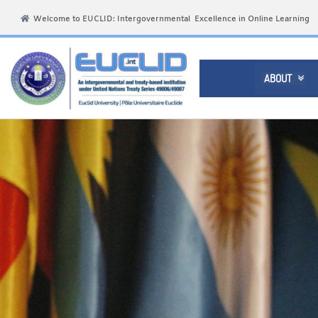
Welcome to EUCLID: Intergovernmental Excellence in Online Learning
ABOUT
