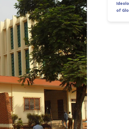
Ideolo
of Gl