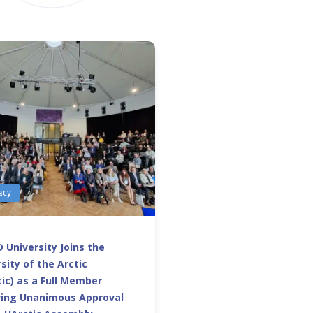
acy
 University Joins the
sity of the Arctic
ic) as a Full Member
wing Unanimous Approval