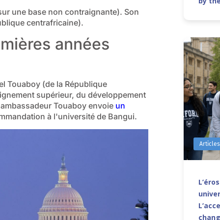
by th
 sur une base non contraignante). Son
ublique centrafricaine).
emières années
l Touaboy (de la République
seignement supérieur, du développement
e, l'ambassadeur Touaboy envoie
un
ommandation à l'université de Bangui.
Article
L’éro
univer
L’acce
chang