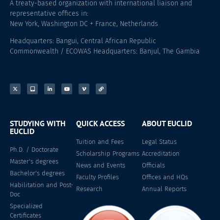
A treaty-based organization with international liaison and
representative offices in:
New York, Washington DC + France, Netherlands
Headquarters: Bangui, Central African Republic
Commonwealth / ECOWAS Headquarters: Banjul, The Gambia
STUDYING WITH
QUICK ACCESS
ABOUT EUCLID
EUCLID
Tuition and Fees
Legal Status
Ph.D. / Doctorate
Scholarship Programs
Accreditation
Master's degrees
News and Events
Officials
Bachelor's degrees
Faculty Profiles
Offices and HQs
Habilitation and Post-
Research
Annual Reports
Doc
Specialized
Certificates