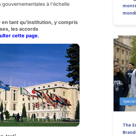
n gouvernementales à l'échelle
monté
mond
en tant qu'institution, y compris
ses, les accords
ulter cette page.
Special
The Er
Brands
n_text]