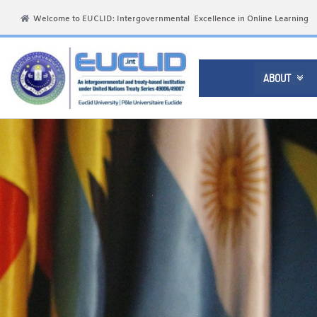
Welcome to EUCLID: Intergovernmental Excellence in Online Learning
ABOUT
