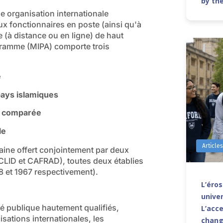
by th
ne organisation internationale
x fonctionnaires en poste (ainsi qu'à
(à distance ou en ligne) de haut
ogramme (MIPA) comporte trois
e
pays islamiques
t comparée
le
Article
aine offert conjointement par deux
CLID et CAFRAD), toutes deux établies
8 et 1967 respectivement).
L’éro
univer
té publique hautement qualifiés,
L’acce
isations internationales, les
chang