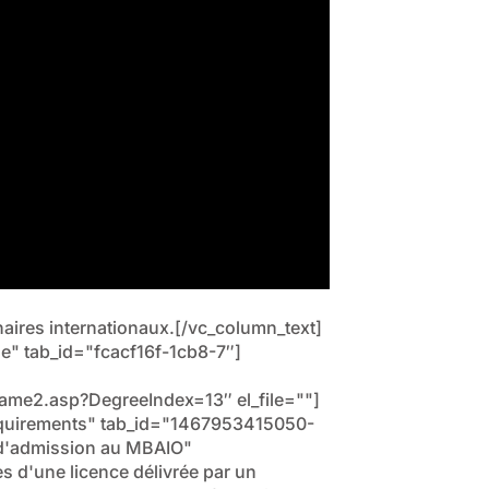
naires internationaux.[/vc_column_text]
ine" tab_id="fcacf16f-1cb8-7″]
rame2.asp?DegreeIndex=13″ el_file=""]
"Requirements" tab_id="1467953415050-
s d'admission au MBAIO"
es d'une licence délivrée par un