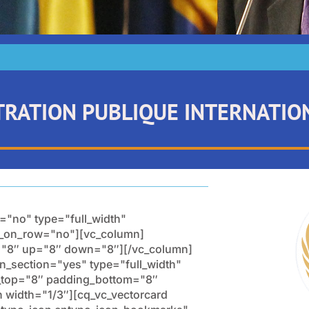
TRATION PUBLIQUE INTERNATION
="no" type="full_width"
ow_on_row="no"][vc_column]
s="8″ up="8″ down="8″][/vc_column]
n_section="yes" type="full_width"
g_top="8″ padding_bottom="8″
width="1/3″][cq_vc_vectorcard