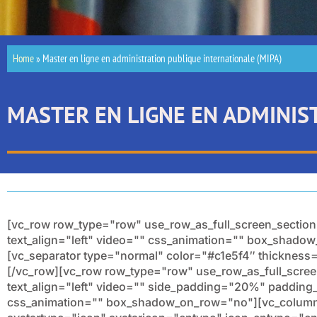
Home
»
Master en ligne en administration publique internationale (MIPA)
MASTER EN LIGNE EN ADMINIS
[vc_row row_type="row" use_row_as_full_screen_section
text_align="left" video="" css_animation="" box_shad
[vc_separator type="normal" color="#c1e5f4″ thicknes
[/vc_row][vc_row row_type="row" use_row_as_full_scree
text_align="left" video="" side_padding="20%" paddin
css_animation="" box_shadow_on_row="no"][vc_column 