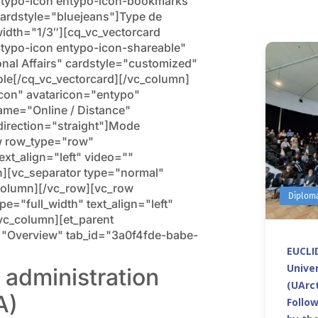
ntypo-icon entypo-icon-bookmarks"
ardstyle="bluejeans"]Type de
idth="1/3″][cq_vc_vectorcard
typo-icon entypo-icon-shareable"
nal Affairs" cardstyle="customized"
ole[/cq_vc_vectorcard][/vc_column]
icon" avataricon="entypo"
ame="Online / Distance"
edirection="straight"]Mode
w row_type="row"
ext_align="left" video=""
[vc_separator type="normal"
column][/vc_row][vc_row
Diplom
="full_width" text_align="left"
c_column][et_parent
tle="Overview" tab_id="3a0f4fde-babe-
EUCLID
Univer
 administration
(UArct
A)
Follo