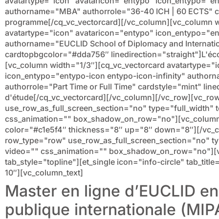
avatartype="icon" avataricon="entypo" icon_entypo="e
authorname="MBA" authorrole="36-40 ICH | 60 ECTS" c
programme[/cq_vc_vectorcard][/vc_column][vc_column w
avatartype="icon" avataricon="entypo" icon_entypo="en
authorname="EUCLID School of Diplomacy and Internatio
cardtopbgcolor="#dda756″ linedirection="straight"]L'éc
[vc_column width="1/3″][cq_vc_vectorcard avatartype="
icon_entypo="entypo-icon entypo-icon-infinity" authorn
authorrole="Part Time or Full Time" cardstyle="mint" lin
d'étude[/cq_vc_vectorcard][/vc_column][/vc_row][vc_ro
use_row_as_full_screen_section="no" type="full_width" t
css_animation="" box_shadow_on_row="no"][vc_column]
color="#c1e5f4″ thickness="8″ up="8″ down="8″][/vc_
row_type="row" use_row_as_full_screen_section="no" type
video="" css_animation="" box_shadow_on_row="no"][v
tab_style="topline"][et_single icon="info-circle" tab_ti
10″][vc_column_text]
Master en ligne d’EUCLID en
publique internationale (MIP