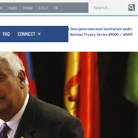
es
Apply
Global
A to Z
FR
An Intergovernmental institution under
FAQ
CONNECT

United Nations Treaty Series 49006 / 49007