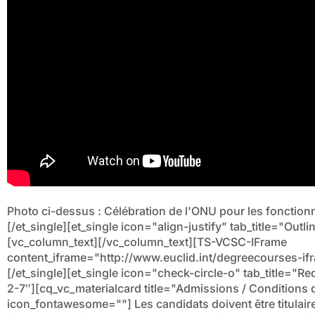
Photo ci-dessus : Célébration de l'ONU pour les fonction
[/et_single][et_single icon="align-justify" tab_title="Outl
[vc_column_text][/vc_column_text][TS-VCSC-IFrame
content_iframe="http://www.euclid.int/degreecourses-if
[/et_single][et_single icon="check-circle-o" tab_title=
2-7″][cq_vc_materialcard title="Admissions / Condition
icon_fontawesome=""]
Les candidats doivent être titulair