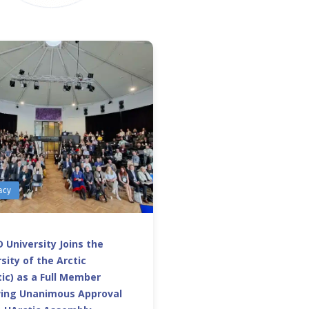
acy
 University Joins the
sity of the Arctic
ic) as a Full Member
wing Unanimous Approval