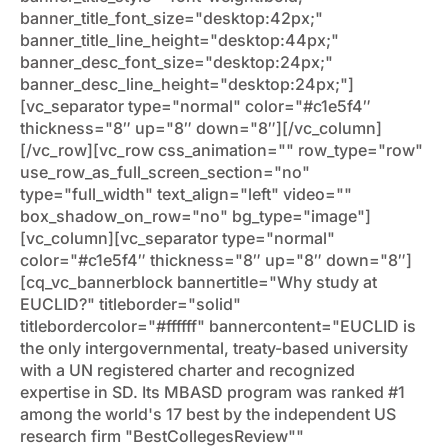
banner_title_font_size="desktop:42px;"
banner_title_line_height="desktop:44px;"
banner_desc_font_size="desktop:24px;"
banner_desc_line_height="desktop:24px;"]
[vc_separator type="normal" color="#c1e5f4″
thickness="8″ up="8″ down="8″][/vc_column]
[/vc_row][vc_row css_animation="" row_type="row"
use_row_as_full_screen_section="no"
type="full_width" text_align="left" video=""
box_shadow_on_row="no" bg_type="image"]
[vc_column][vc_separator type="normal"
color="#c1e5f4″ thickness="8″ up="8″ down="8″]
[cq_vc_bannerblock bannertitle="Why study at
EUCLID?" titleborder="solid"
titlebordercolor="#ffffff" bannercontent="EUCLID is
the only intergovernmental, treaty-based university
with a UN registered charter and recognized
expertise in SD. Its MBASD program was ranked #1
among the world's 17 best by the independent US
research firm "BestCollegesReview""