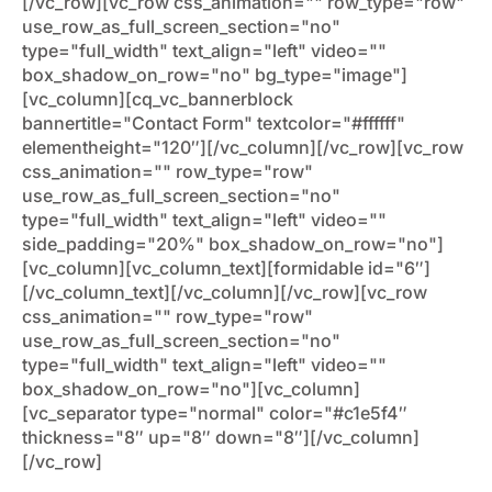
[/vc_row][vc_row css_animation="" row_type="row"
use_row_as_full_screen_section="no"
type="full_width" text_align="left" video=""
box_shadow_on_row="no" bg_type="image"]
[vc_column][cq_vc_bannerblock
bannertitle="Contact Form" textcolor="#ffffff"
elementheight="120″][/vc_column][/vc_row][vc_row
css_animation="" row_type="row"
use_row_as_full_screen_section="no"
type="full_width" text_align="left" video=""
side_padding="20%" box_shadow_on_row="no"]
[vc_column][vc_column_text][formidable id="6″]
[/vc_column_text][/vc_column][/vc_row][vc_row
css_animation="" row_type="row"
use_row_as_full_screen_section="no"
type="full_width" text_align="left" video=""
box_shadow_on_row="no"][vc_column]
[vc_separator type="normal" color="#c1e5f4″
thickness="8″ up="8″ down="8″][/vc_column]
[/vc_row]