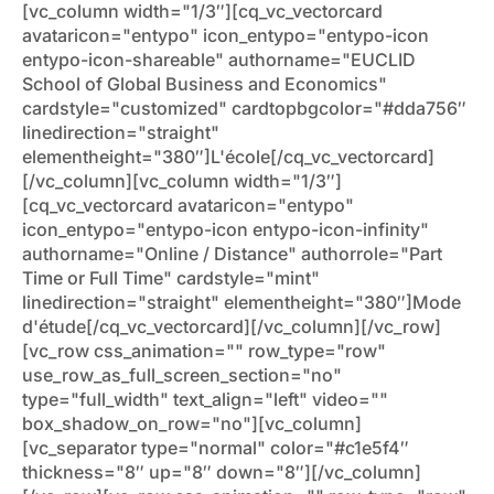
[vc_column width="1/3″][cq_vc_vectorcard
avataricon="entypo" icon_entypo="entypo-icon
entypo-icon-shareable" authorname="EUCLID
School of Global Business and Economics"
cardstyle="customized" cardtopbgcolor="#dda756″
linedirection="straight"
elementheight="380″]L'école[/cq_vc_vectorcard]
[/vc_column][vc_column width="1/3″]
[cq_vc_vectorcard avataricon="entypo"
icon_entypo="entypo-icon entypo-icon-infinity"
authorname="Online / Distance" authorrole="Part
Time or Full Time" cardstyle="mint"
linedirection="straight" elementheight="380″]Mode
d'étude[/cq_vc_vectorcard][/vc_column][/vc_row]
[vc_row css_animation="" row_type="row"
use_row_as_full_screen_section="no"
type="full_width" text_align="left" video=""
box_shadow_on_row="no"][vc_column]
[vc_separator type="normal" color="#c1e5f4″
thickness="8″ up="8″ down="8″][/vc_column]