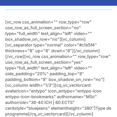
[vc_row css_animation="" row_type="row"
use_row_as_full_screen_section="no"
type="full_width" text_align="left" video=""
box_shadow_on_row="no"][vc_column]
[vc_separator type="normal" color="#c1e5f4″
thickness="8″ up="8″ down="8″][/vc_column]
[/vc_row][vc_row css_animation="" row_type="row"
use_row_as_full_screen_section="yes"
type="full_width" text_align="left" video=""
side_padding="20%" padding_top="8″
padding_bottom="8″ box_shadow_on_row="no"]
[vc_column width="1/3″][cq_vc_vectorcard
avataricon="entypo" icon_entypo="entypo-icon
entypo-icon-bookmarks" authorname="MSc"
authorrole="36-40 ICH | 60 ECTS"
cardstyle="bluejeans" elementheight="380″]Type de
programme[/cq_vc_vectorcard][/vc_column]