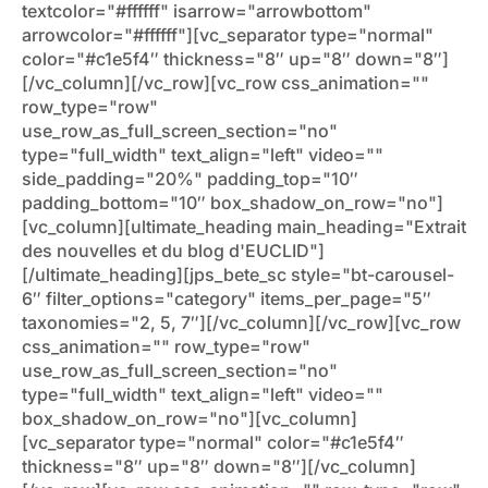
textcolor="#ffffff" isarrow="arrowbottom"
arrowcolor="#ffffff"][vc_separator type="normal"
color="#c1e5f4″ thickness="8″ up="8″ down="8″]
[/vc_column][/vc_row][vc_row css_animation=""
row_type="row"
use_row_as_full_screen_section="no"
type="full_width" text_align="left" video=""
side_padding="20%" padding_top="10″
padding_bottom="10″ box_shadow_on_row="no"]
[vc_column][ultimate_heading main_heading="Extrait
des nouvelles et du blog d'EUCLID"]
[/ultimate_heading][jps_bete_sc style="bt-carousel-
6″ filter_options="category" items_per_page="5″
taxonomies="2, 5, 7″][/vc_column][/vc_row][vc_row
css_animation="" row_type="row"
use_row_as_full_screen_section="no"
type="full_width" text_align="left" video=""
box_shadow_on_row="no"][vc_column]
[vc_separator type="normal" color="#c1e5f4″
thickness="8″ up="8″ down="8″][/vc_column]