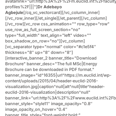
avatarlink="url:http%3A%2F%2Fm.euclid.int%2Ffacult
profiles%2F|||"]
Dr Adebayo
Agbejule
[/cq_vc_vectorcard][/vc_column_inner]
[/vc_row_inner][/et_single][/et_parent][/vc_column]
[/vc_row][vc_row css_animation="" row_type="row"
use_row_as_full_screen_section="no"
type="full_width" text_align="left" video=""
box_shadow_on_row="no"][vc_column]
[vc_separator type="normal" color="#c1e5f4″
thickness="8″ up="8″ down="8″]
[interactive_banner_2 banner_title="Download
Brochure" banner_desc="The full MSc|Energy
Brochure can be downloaded in PDF format."
banner_image="id^16355|url^https://m.euclid.int/wp-
content/uploads/2015/04/header-euclid-2016-
visualization.jpg|caption^null|alt^null|title^header-
euclid-2016-visualization|description^null"
banner_link="url:http%3A%2F%2Fwww.euclid.int%2Fbr
banner_style="style11″ image_opacity="0.8″
image_opacity_on_hover="0.4″
banner_title_style="font-weight:bold;"