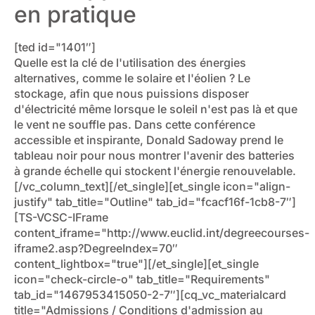
en pratique
[ted id="1401″]
Quelle est la clé de l'utilisation des énergies
alternatives, comme le solaire et l'éolien ? Le
stockage, afin que nous puissions disposer
d'électricité même lorsque le soleil n'est pas là et que
le vent ne souffle pas. Dans cette conférence
accessible et inspirante, Donald Sadoway prend le
tableau noir pour nous montrer l'avenir des batteries
à grande échelle qui stockent l'énergie renouvelable.
[/vc_column_text][/et_single][et_single icon="align-
justify" tab_title="Outline" tab_id="fcacf16f-1cb8-7″]
[TS-VCSC-IFrame
content_iframe="http://www.euclid.int/degreecourses-
iframe2.asp?DegreeIndex=70″
content_lightbox="true"][/et_single][et_single
icon="check-circle-o" tab_title="Requirements"
tab_id="1467953415050-2-7″][cq_vc_materialcard
title="Admissions / Conditions d'admission au