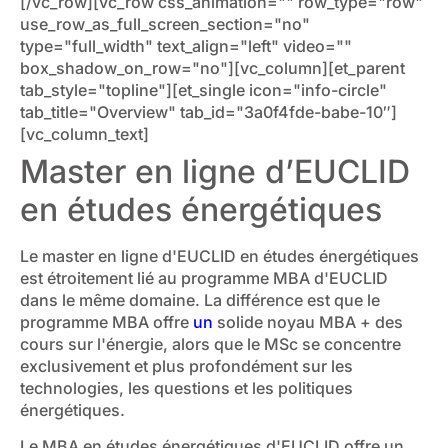
[/vc_row][vc_row css_animation="" row_type="row"
use_row_as_full_screen_section="no"
type="full_width" text_align="left" video=""
box_shadow_on_row="no"][vc_column][et_parent
tab_style="topline"][et_single icon="info-circle"
tab_title="Overview" tab_id="3a0f4fde-babe-10″]
[vc_column_text]
Master en ligne d’EUCLID
en études énergétiques
Le master en ligne d'EUCLID en études énergétiques
est étroitement lié au programme MBA d'EUCLID
dans le même domaine. La différence est que le
programme MBA offre
un
solide noyau MBA + des
cours sur l'énergie, alors que le MSc se concentre
exclusivement et plus profondément sur les
technologies, les questions et les politiques
énergétiques.
Le MBA en études énergétiques d'EUCLID offre un