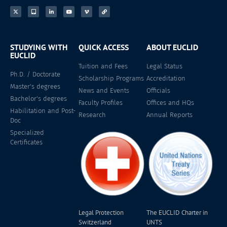
STUDYING WITH
QUICK ACCESS
ABOUT EUCLID
EUCLID
Tuition and Fees
Legal Status
Ph.D. / Doctorate
Scholarship Programs
Accreditation
Master's degrees
News and Events
Officials
Bachelor's degrees
Faculty Profiles
Offices and HQs
Habilitation and Post-
Research
Annual Reports
Doc
Specialized
Certificates
Legal Protection
The EUCLID Charter in
Switzerland
UNTS