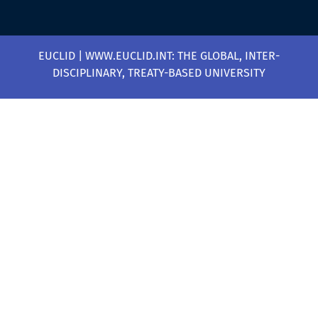
EUCLID | WWW.EUCLID.INT: THE GLOBAL, INTER-
DISCIPLINARY, TREATY-BASED UNIVERSITY