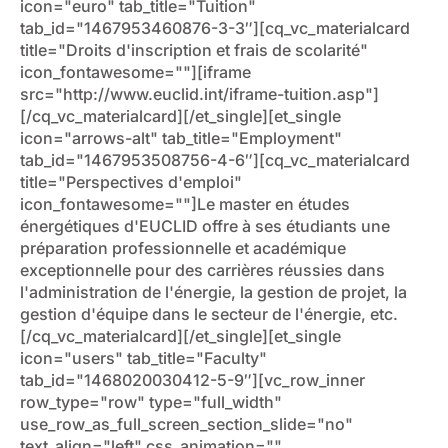
icon="euro" tab_title="Tuition"
tab_id="1467953460876-3-3″][cq_vc_materialcard
title="Droits d'inscription et frais de scolarité"
icon_fontawesome=""][iframe
src="http://www.euclid.int/iframe-tuition.asp"]
[/cq_vc_materialcard][/et_single][et_single
icon="arrows-alt" tab_title="Employment"
tab_id="1467953508756-4-6″][cq_vc_materialcard
title="Perspectives d'emploi"
icon_fontawesome=""]Le master en études
énergétiques d'EUCLID offre à ses étudiants une
préparation professionnelle et académique
exceptionnelle pour des carrières réussies dans
l'administration de l'énergie, la gestion de projet, la
gestion d'équipe dans le secteur de l'énergie, etc.
[/cq_vc_materialcard][/et_single][et_single
icon="users" tab_title="Faculty"
tab_id="1468020030412-5-9″][vc_row_inner
row_type="row" type="full_width"
use_row_as_full_screen_section_slide="no"
text_align="left" css_animation=""