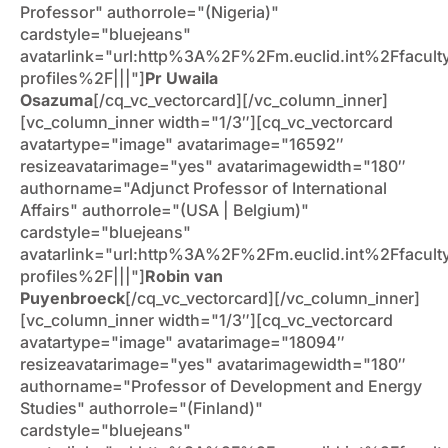
Professor" authorrole="(Nigeria)"
cardstyle="bluejeans"
avatarlink="url:http%3A%2F%2Fm.euclid.int%2Ffacult
profiles%2F|||"]
Pr Uwaila
Osazuma
[/cq_vc_vectorcard][/vc_column_inner]
[vc_column_inner width="1/3″][cq_vc_vectorcard
avatartype="image" avatarimage="16592″
resizeavatarimage="yes" avatarimagewidth="180″
authorname="Adjunct Professor of International
Affairs" authorrole="(USA | Belgium)"
cardstyle="bluejeans"
avatarlink="url:http%3A%2F%2Fm.euclid.int%2Ffacult
profiles%2F|||"]
Robin van
Puyenbroeck
[/cq_vc_vectorcard][/vc_column_inner]
[vc_column_inner width="1/3″][cq_vc_vectorcard
avatartype="image" avatarimage="18094″
resizeavatarimage="yes" avatarimagewidth="180″
authorname="Professor of Development and Energy
Studies" authorrole="(Finland)"
cardstyle="bluejeans"