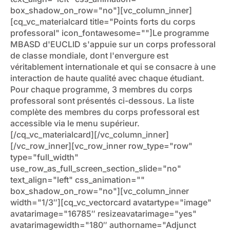
box_shadow_on_row="no"][vc_column_inner]
[cq_vc_materialcard title="Points forts du corps
professoral" icon_fontawesome=""]Le programme
MBASD d'EUCLID s'appuie sur un corps professoral
de classe mondiale, dont l'envergure est
véritablement internationale et qui se consacre à une
interaction de haute qualité avec chaque étudiant.
Pour chaque programme, 3 membres du corps
professoral sont présentés ci-dessous. La liste
complète des membres du corps professoral est
accessible via le menu supérieur.
[/cq_vc_materialcard][/vc_column_inner]
[/vc_row_inner][vc_row_inner row_type="row"
type="full_width"
use_row_as_full_screen_section_slide="no"
text_align="left" css_animation=""
box_shadow_on_row="no"][vc_column_inner
width="1/3″][cq_vc_vectorcard avatartype="image"
avatarimage="16785″ resizeavatarimage="yes"
avatarimagewidth="180″ authorname="Adjunct