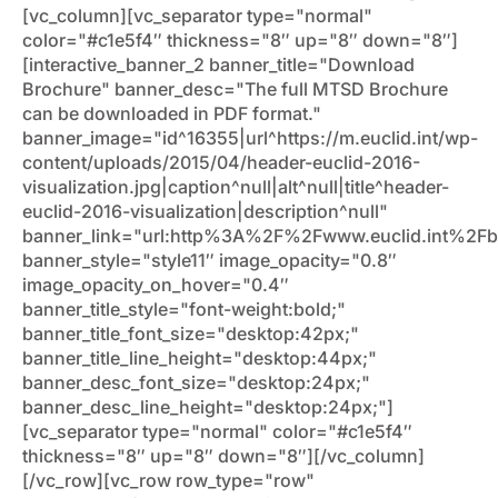
[vc_column][vc_separator type="normal"
color="#c1e5f4″ thickness="8″ up="8″ down="8″]
[interactive_banner_2 banner_title="Download
Brochure" banner_desc="The full MTSD Brochure
can be downloaded in PDF format."
banner_image="id^16355|url^https://m.euclid.int/wp-
content/uploads/2015/04/header-euclid-2016-
visualization.jpg|caption^null|alt^null|title^header-
euclid-2016-visualization|description^null"
banner_link="url:http%3A%2F%2Fwww.euclid.int%2Fb
banner_style="style11″ image_opacity="0.8″
image_opacity_on_hover="0.4″
banner_title_style="font-weight:bold;"
banner_title_font_size="desktop:42px;"
banner_title_line_height="desktop:44px;"
banner_desc_font_size="desktop:24px;"
banner_desc_line_height="desktop:24px;"]
[vc_separator type="normal" color="#c1e5f4″
thickness="8″ up="8″ down="8″][/vc_column]
[/vc_row][vc_row row_type="row"