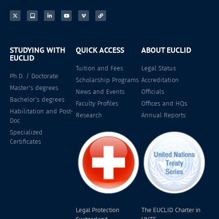
STUDYING WITH
QUICK ACCESS
ABOUT EUCLID
EUCLID
Tuition and Fees
Legal Status
Ph.D. / Doctorate
Scholarship Programs
Accreditation
Master's degrees
News and Events
Officials
Bachelor's degrees
Faculty Profiles
Offices and HQs
Habilitation and Post-
Research
Annual Reports
Doc
Specialized
Certificates
Legal Protection
The EUCLID Charter in