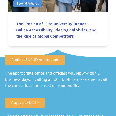
Special Articles
The Erosion of Elite University Brands:
Online Accessibility, Ideological Shifts, and
the Rise of Global Competitors
Contact EUCLID Admissions
The appropriate office and officials will reply within 2
business days. If calling a EUCLID office, make sure to call
the correct location based on your profile.
Apply at EUCLID
The application review process takes 4-6 business days