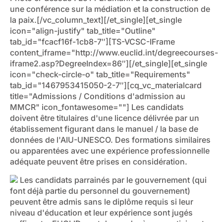
une conférence sur la médiation et la construction de
la paix.[/vc_column_text][/et_single][et_single
icon="align-justify" tab_title="Outline"
tab_id="fcacf16f-1cb8-7″][TS-VCSC-IFrame
content_iframe="http://www.euclid.int/degreecourses-
iframe2.asp?DegreeIndex=86″][/et_single][et_single
icon="check-circle-o" tab_title="Requirements"
tab_id="1467953415050-2-7″][cq_vc_materialcard
title="Admissions / Conditions d'admission au
MMCR" icon_fontawesome=""]
Les candidats
doivent être titulaires d'une licence délivrée par un
établissement figurant dans le manuel / la base de
données de l'AIU-UNESCO. Des formations similaires
ou apparentées avec une expérience professionnelle
adéquate peuvent être prises en considération.
Les candidats parrainés par le gouvernement (qui
font déjà partie du personnel du gouvernement)
peuvent être admis sans le diplôme requis si leur
niveau d'éducation et leur expérience sont jugés