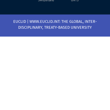
Switzerland
UNTS
EUCLID | WWW.EUCLID.INT: THE GLOBAL, INTER-
DISCIPLINARY, TREATY-BASED UNIVERSITY