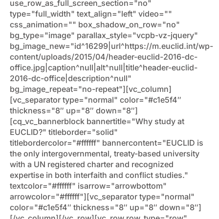
use_row_as_full_screen_section="no"
type="full_width" text_align="left" video=""
css_animation="" box_shadow_on_row="no"
bg_type="image" parallax_style="vcpb-vz-jquery"
bg_image_new="id^16299|url^https://m.euclid.int/wp-
content/uploads/2015/04/header-euclid-2016-dc-
office.jpg|caption^null|alt^null|title^header-euclid-
2016-dc-office|description^null"
bg_image_repeat="no-repeat"][vc_column]
[vc_separator type="normal" color="#c1e5f4″
thickness="8″ up="8″ down="8″]
[cq_vc_bannerblock bannertitle="Why study at
EUCLID?" titleborder="solid"
titlebordercolor="#ffffff" bannercontent="EUCLID is
the only intergovernmental, treaty-based university
with a UN registered charter and recognized
expertise in both interfaith and conflict studies."
textcolor="#ffffff" isarrow="arrowbottom"
arrowcolor="#ffffff"][vc_separator type="normal"
color="#c1e5f4″ thickness="8″ up="8″ down="8″]
[/vc_column][/vc_row][vc_row row_type="row"