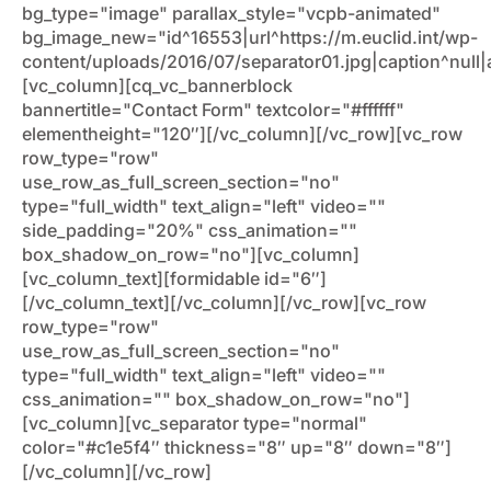
bg_type="image" parallax_style="vcpb-animated"
bg_image_new="id^16553|url^https://m.euclid.int/wp-
content/uploads/2016/07/separator01.jpg|caption^null|al
[vc_column][cq_vc_bannerblock
bannertitle="Contact Form" textcolor="#ffffff"
elementheight="120″][/vc_column][/vc_row][vc_row
row_type="row"
use_row_as_full_screen_section="no"
type="full_width" text_align="left" video=""
side_padding="20%" css_animation=""
box_shadow_on_row="no"][vc_column]
[vc_column_text][formidable id="6″]
[/vc_column_text][/vc_column][/vc_row][vc_row
row_type="row"
use_row_as_full_screen_section="no"
type="full_width" text_align="left" video=""
css_animation="" box_shadow_on_row="no"]
[vc_column][vc_separator type="normal"
color="#c1e5f4″ thickness="8″ up="8″ down="8″]
[/vc_column][/vc_row]