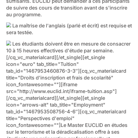
suffisants. EUCLID peut demander à ces participants
de suivre des cours de transition avant de s'inscrire
au programme.
La maîtrise de l'anglais (parlé et écrit) est requise et
sera testée.
Les étudiants doivent être en mesure de consacrer
10 à 15 heures effectives d'étude par semaine.
[/cq_vc_materialcard][/et_single][et_single
icon="euro" tab_title="Tuition"
tab_id="1467953460876-3-3″][cq_vc_materialcard
title="Droits d'inscription et frais de scolarité"
icon_fontawesome=""][iframe
src="http://www.euclid.int/iframe-tuition.asp"]
[/cq_vc_materialcard][/et_single][et_single
icon="arrows-alt" tab_title="Employment"
tab_id="1467953508756-4-6″][cq_vc_materialcard
title="Perspectives d'emploi"
icon_fontawesome=""]Le Master EUCLID en études
sur le terrorisme et la déradicalisation offre à ses