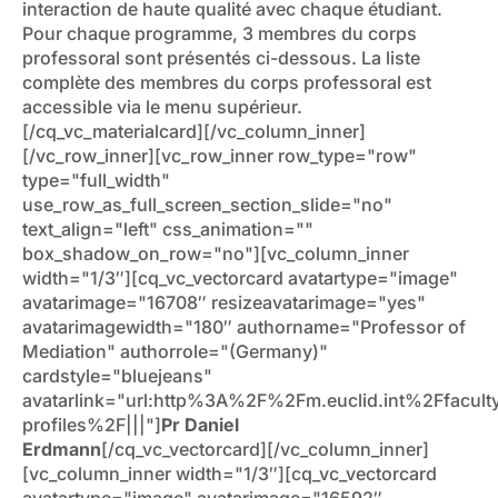
interaction de haute qualité avec chaque étudiant.
Pour chaque programme, 3 membres du corps
professoral sont présentés ci-dessous. La liste
complète des membres du corps professoral est
accessible via le menu supérieur.
[/cq_vc_materialcard][/vc_column_inner]
[/vc_row_inner][vc_row_inner row_type="row"
type="full_width"
use_row_as_full_screen_section_slide="no"
text_align="left" css_animation=""
box_shadow_on_row="no"][vc_column_inner
width="1/3″][cq_vc_vectorcard avatartype="image"
avatarimage="16708″ resizeavatarimage="yes"
avatarimagewidth="180″ authorname="Professor of
Mediation" authorrole="(Germany)"
cardstyle="bluejeans"
avatarlink="url:http%3A%2F%2Fm.euclid.int%2Ffacult
profiles%2F|||"]
Pr Daniel
Erdmann
[/cq_vc_vectorcard][/vc_column_inner]
[vc_column_inner width="1/3″][cq_vc_vectorcard
avatartype="image" avatarimage="16592″