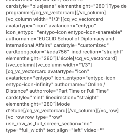
cardstyle="bluejeans" elementheight="280″]Type de
programme[/cq_vc_vectorcard][/vc_column]
[vc_column width="1/3″][cq_vc_vectorcard
avatartype="icon" avataricon="entypo"
icon_entypo="entypo-icon entypo-icon-shareable"
authorname="EUCLID School of Diplomacy and
International Affairs" cardstyle="customized"
cardtopbgcolor="#dda756″ linedirection="straight"
elementheight="280″]L'école[/cq_vc_vectorcard]
[/vc_column][vc_column width="1/3″]
[cq_vc_vectorcard avatartype="icon"
avataricon="entypo" icon_entypo="entypo-icon
entypo-icon-infinity" authorname="Online /
Distance" authorrole="Part Time or Full Time"
cardstyle="mint" linedirection="straight"
elementheight="280″]Mode
d'étude[/cq_vc_vectorcard][/vc_column][/vc_row]
[vc_row row_type="row"
use_row_as_full_screen_section="no"
type="full_width" text_align="left" video=""