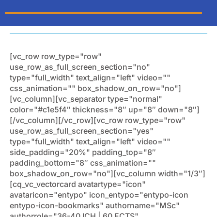
[vc_row row_type="row"
use_row_as_full_screen_section="no"
type="full_width" text_align="left" video=""
css_animation="" box_shadow_on_row="no"]
[vc_column][vc_separator type="normal"
color="#c1e5f4″ thickness="8″ up="8″ down="8″]
[/vc_column][/vc_row][vc_row row_type="row"
use_row_as_full_screen_section="yes"
type="full_width" text_align="left" video=""
side_padding="20%" padding_top="8″
padding_bottom="8″ css_animation=""
box_shadow_on_row="no"][vc_column width="1/3″]
[cq_vc_vectorcard avatartype="icon"
avataricon="entypo" icon_entypo="entypo-icon
entypo-icon-bookmarks" authorname="MSc"
authorrole="36-40 ICH | 60 ECTS"