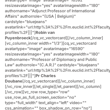
resizeavatarimage="yes" avatarimagewidth="180″
authorname="Adjunct Professor of International
Affairs" authorrole="(USA | Belgium)"
cardstyle="bluejeans"
avatarlink="url:http%3A%2F%2Fm.euclid.int%2Ffacult
profiles%2F|||"]
Robin van
Puyenbroeck
[/cq_vc_vectorcard][/vc_column_inner]
[vc_column_inner width="1/3″][cq_vc_vectorcard
avatartype="image" avatarimage="16590″
resizeavatarimage="yes" avatarimagewidth="180″
authorname="Professor of Diplomacy and Public
Law" authorrole="(C.A.R.)" cardstyle="bluejeans"
avatarlink="url:http%3A%2F%2Fm.euclid.int%2Ffacult
profiles%2F|||"]
Pr Charles
Doubane
[/cq_vc_vectorcard][/vc_column_inner]
[/vc_row_inner][/et_single][/et_parent][/vc_column]
[/vc_row][vc_row row_type="row"
use_row_as_full_screen_section="no"
type="full_width" text_align="left" video=""
css_animation="" box_shadow_on_row="no"]