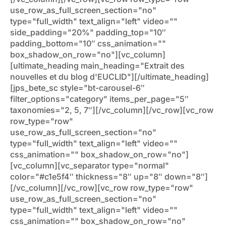
use_row_as_full_screen_section="no"
type="full_width" text_align="left" video=""
side_padding="20%" padding_top="10″
padding_bottom="10″ css_animation=""
box_shadow_on_row="no"][vc_column]
[ultimate_heading main_heading="Extrait des
nouvelles et du blog d'EUCLID"][/ultimate_heading]
[jps_bete_sc style="bt-carousel-6″
filter_options="category" items_per_page="5″
taxonomies="2, 5, 7″][/vc_column][/vc_row][vc_row
row_type="row"
use_row_as_full_screen_section="no"
type="full_width" text_align="left" video=""
css_animation="" box_shadow_on_row="no"]
[vc_column][vc_separator type="normal"
color="#c1e5f4″ thickness="8″ up="8″ down="8″]
[/vc_column][/vc_row][vc_row row_type="row"
use_row_as_full_screen_section="no"
type="full_width" text_align="left" video=""
css_animation="" box_shadow_on_row="no"