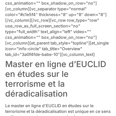
css_animation="" box_shadow_on_row="no"]
[vc_column][vc_separator type="normal"
color="#c1e5f4″ thickness="8″ up="8″ down="8″]
[/vc_column][/vc_row][vc_row row_type="row"
use_row_as_full_screen_section="no"
type="full_width" text_align="left" video=""
css_animation="" box_shadow_on_row="no"]
[vc_column][et_parent tab_style="topline"][et_single
icon="info-circle" tab_title="Overview"
tab_id="3a0f4fde-babe-10″][vc_column_text]
Master en ligne d’EUCLID
en études sur le
terrorisme et la
déradicalisation
Le master en ligne d'EUCLID en études sur le
terrorisme et la déradicalisation est unique en ce sens