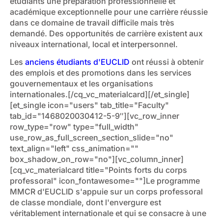
étudiants une préparation professionnelle et
académique exceptionnelle pour une carrière réussie
dans ce domaine de travail difficile mais très
demandé. Des opportunités de carrière existent aux
niveaux international, local et interpersonnel.
Les
anciens étudiants d'EUCLID
ont réussi à obtenir
des emplois et des promotions dans les services
gouvernementaux et les organisations
internationales.[/cq_vc_materialcard][/et_single]
[et_single icon="users" tab_title="Faculty"
tab_id="1468020030412-5-9″][vc_row_inner
row_type="row" type="full_width"
use_row_as_full_screen_section_slide="no"
text_align="left" css_animation=""
box_shadow_on_row="no"][vc_column_inner]
[cq_vc_materialcard title="Points forts du corps
professoral" icon_fontawesome=""]Le programme
MMCR d'EUCLID s'appuie sur un corps professoral
de classe mondiale, dont l'envergure est
véritablement internationale et qui se consacre à une