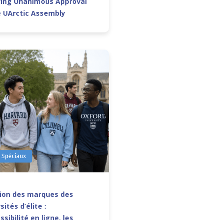
wing Unanimous Approval
e UArctic Assembly
s Spéciaux
sion des marques des
sités d’élite :
ssibilité en ligne, les