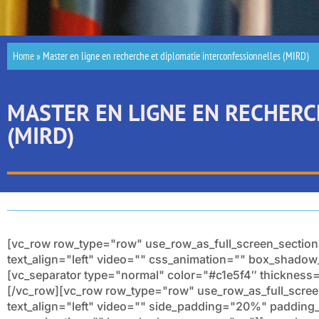
Home
»
Master en ligne en recherche et diplomatie interconfessionnelles (MIRD)
MASTER EN LIGNE EN RECHERC
(MIRD)
[vc_row row_type="row" use_row_as_full_screen_section
text_align="left" video="" css_animation="" box_shad
[vc_separator type="normal" color="#c1e5f4″ thicknes
[/vc_row][vc_row row_type="row" use_row_as_full_scree
text_align="left" video="" side_padding="20%" paddin