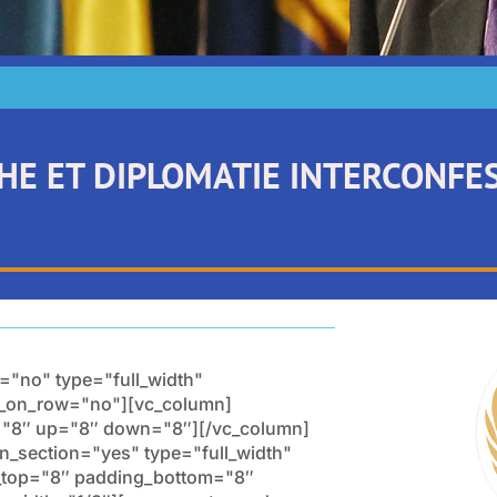
HE ET DIPLOMATIE INTERCONFE
="no" type="full_width"
ow_on_row="no"][vc_column]
s="8″ up="8″ down="8″][/vc_column]
n_section="yes" type="full_width"
g_top="8″ padding_bottom="8″