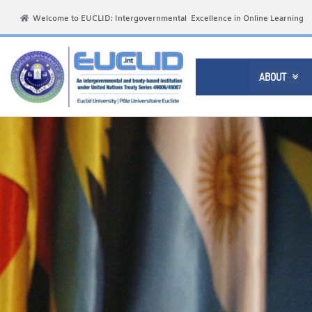
Welcome to EUCLID: Intergovernmental Excellence in Online Learning
ABOUT
