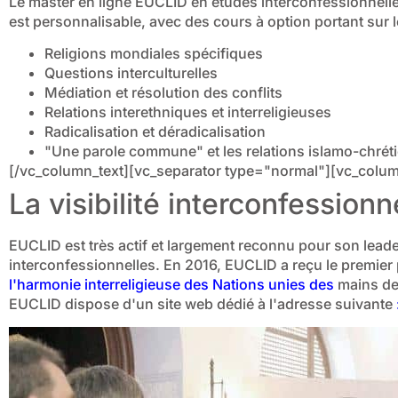
Le master en ligne EUCLID en études interconfessionnelles
est personnalisable, avec des cours à option portant sur l
Religions mondiales spécifiques
Questions interculturelles
Médiation et résolution des conflits
Relations interethniques et interreligieuses
Radicalisation et déradicalisation
"Une parole commune" et les relations islamo-chrét
[/vc_column_text][vc_separator type="normal"][vc_colum
La visibilité interconfessionn
EUCLID est très actif et largement reconnu pour son lead
interconfessionnelles. En 2016, EUCLID a reçu le premier 
l'harmonie interreligieuse des Nations unies des
mains d
EUCLID dispose d'un site web dédié à l'adresse suivante