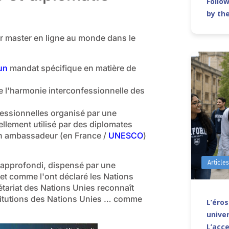
Follo
)
by th
er master en ligne au monde dans le
un
mandat spécifique en matière de
e l'harmonie interconfessionnelle des
fessionnelles organisé par une
ellement utilisé par des diplomates
 un ambassadeur (en France /
UNESCO
)
Article
 approfondi, dispensé par une
, et comme l'ont déclaré les Nations
étariat des Nations Unies reconnaît
nstitutions des Nations Unies … comme
L’éro
univer
L’acce