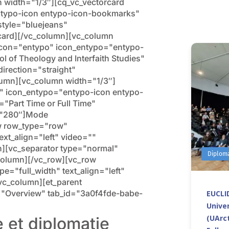
width="1/3″][cq_vc_vectorcard
ntypo-icon entypo-icon-bookmarks"
tyle="bluejeans"
card][/vc_column][vc_column
ricon="entypo" icon_entypo="entypo-
of Theology and Interfaith Studies"
irection="straight"
lumn][vc_column width="1/3″]
o" icon_entypo="entypo-icon entypo-
="Part Time or Full Time"
t="280″]Mode
w row_type="row"
ext_align="left" video=""
[vc_separator type="normal"
Diplom
column][/vc_row][vc_row
="full_width" text_align="left"
c_column][et_parent
tle="Overview" tab_id="3a0f4fde-babe-
EUCLID
Univer
(UArct
 et diplomatie