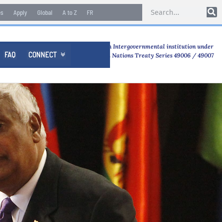
es
Apply
Global
A to Z
FR
An Intergovernmental institution under
FAQ
CONNECT

United Nations Treaty Series 49006 / 49007