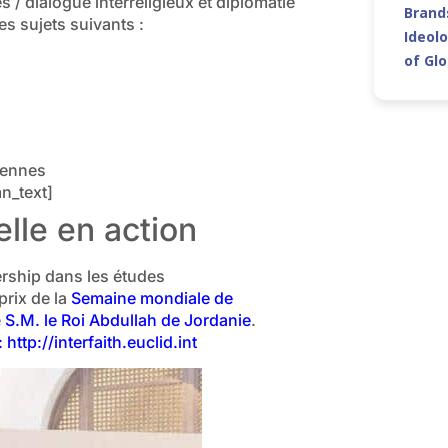
 / dialogue interreligieux et diplomatie
Brands
es sujets suivants :
Ideolo
of Gl
iennes
n_text]
elle en action
ership dans les études
prix de la
Semaine mondiale de
e
S.M. le Roi Abdullah de Jordanie
.
: http://interfaith.euclid.int