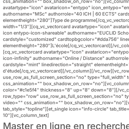
css_animation="" box_shadow_on_row="no"][vc_column 
avatartype="icon" avataricon="entypo" icon_entypo="e
authorname="MSc" authorrole="40 ICH | 60 ECTS" cards
elementheight="280″]Type de programme[/cq_vc_vector
width="1/3″][cq_vc_vectorcard avatartype="icon" avata
icon entypo-icon-shareable" authorname="EUCLID School 
cardstyle="customized" cardtopbgcolor="#dda756″ lined
elementheight="280″]L'école[/cq_vc_vectorcard][/vc_co
[cq_vc_vectorcard avatartype="icon" avataricon="entyp
icon-infinity" authorname="Online / Distance" authorrole
cardstyle="mint" linedirection="straight" elementheigh
d'étude[/cq_vc_vectorcard][/vc_column][/vc_row][vc_ro
use_row_as_full_screen_section="no" type="full_width" t
css_animation="" box_shadow_on_row="no"][vc_column]
color="#c1e5f4″ thickness="8″ up="8″ down="8″][/vc_
row_type="row" use_row_as_full_screen_section="no" type
video="" css_animation="" box_shadow_on_row="no"][v
tab_style="topline"][et_single icon="info-circle" tab_ti
10″][vc_column_text]
Master en ligne en recherche