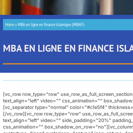
Home
»
MBA en ligne en finance islamique (MBAIF)
MBA EN LIGNE EN FINANCE ISL
[vc_row row_type="row" use_row_as_full_screen_section
text_align="left" video="" css_animation="" box_shad
[vc_separator type="normal" color="#c1e5f4″ thicknes
[/vc_row][vc_row row_type="row" use_row_as_full_scree
text_align="left" video="" side_padding="20%" paddin
css_animation="" box_shadow_on_row="no"][vc_column 