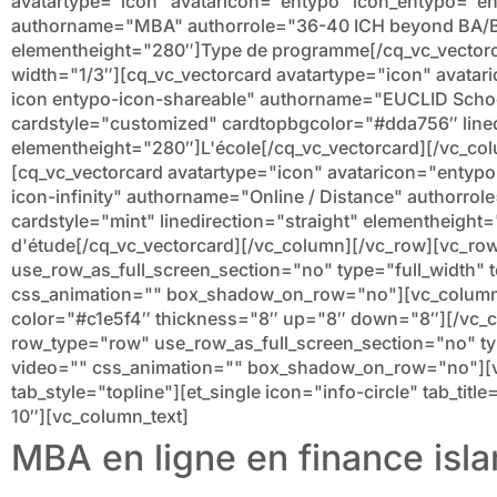
avatartype="icon" avataricon="entypo" icon_entypo="e
authorname="MBA" authorrole="36-40 ICH beyond BA/BS
elementheight="280″]Type de programme[/cq_vc_vector
width="1/3″][cq_vc_vectorcard avatartype="icon" avata
icon entypo-icon-shareable" authorname="EUCLID Schoo
cardstyle="customized" cardtopbgcolor="#dda756″ lined
elementheight="280″]L'école[/cq_vc_vectorcard][/vc_co
[cq_vc_vectorcard avatartype="icon" avataricon="entyp
icon-infinity" authorname="Online / Distance" authorrole
cardstyle="mint" linedirection="straight" elementheigh
d'étude[/cq_vc_vectorcard][/vc_column][/vc_row][vc_ro
use_row_as_full_screen_section="no" type="full_width" t
css_animation="" box_shadow_on_row="no"][vc_column]
color="#c1e5f4″ thickness="8″ up="8″ down="8″][/vc_
row_type="row" use_row_as_full_screen_section="no" type
video="" css_animation="" box_shadow_on_row="no"][v
tab_style="topline"][et_single icon="info-circle" tab_ti
10″][vc_column_text]
MBA en ligne en finance isl