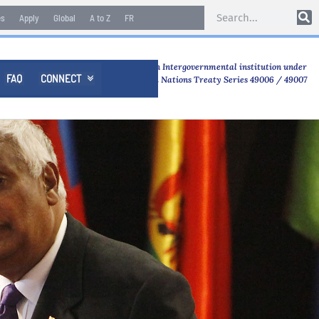
es
Apply
Global
A to Z
FR
An Intergovernmental institution under
FAQ
CONNECT

United Nations Treaty Series 49006 / 49007