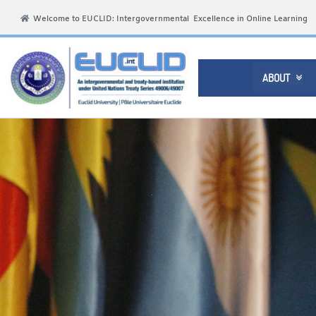
Welcome to EUCLID: Intergovernmental Excellence in Online Learning
ABOUT
