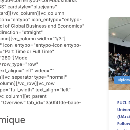
ntypo-icon entypo-icon-bookmarks"
" cardstyle="bluejeans"
card][/vc_column][vc_column
ricon="entypo" icon_entypo="entypo-
l of Global Business and Economics"
irection="straight"
lumn][vc_column width="1/3″]
o" icon_entypo="entypo-icon entypo-
="Part Time or Full Time"
t="280″]Mode
w row_type="row"
ext_align="left" video=""
[vc_separator type="normal"
Diplom
column][/vc_row][vc_row
="full_width" text_align="left"
c_column][et_parent
tle="Overview" tab_id="3a0f4fde-babe-
EUCLID
Univer
(UArct
amique
Follo