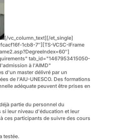
[/vc_column_text][/et_single]
id="fcacf16f-1cb8-7″][TS-VCSC-IFrame
frame2.asp?DegreeIndex=60″]
"Requirements" tab_id="1467953415050-
d'admission à l'AIMD"
es d'un master délivré par un
nnées de l'AIU-UNESCO. Des formations
nelle adéquate peuvent être prises en
déjà partie du personnel du
si leur niveau d'éducation et leur
 ces participants de suivre des cours
a testée.