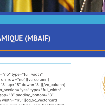
AMIQUE (MBAIF)
="no" type="full_width"
ow_on_row="no"][vc_column]
s="8″ up="8″ down="8″][/vc_column]
n_section="yes" type="full_width"
g_top="8″ padding_bottom="8″
width="1/3″][cq_vc_vectorcard