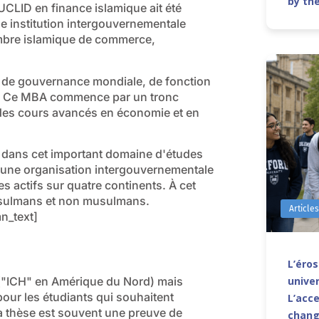
by th
CLID en finance islamique ait été
ne institution intergouvernementale
mbre islamique de commerce,
re de gouvernance mondiale, de fonction
es. Ce MBA commence par un tronc
 des cours avancés en économie et en
e dans cet important domaine d'études
ar une organisation intergouvernementale
res actifs sur quatre continents. À cet
 musulmans et non musulmans.
Article
n_text]
L’éro
("ICH" en Amérique du Nord) mais
univer
pour les étudiants qui souhaitent
L’acce
La thèse est souvent une preuve de
chang