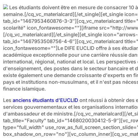
Les étudiants doivent être en mesure de consacrer 10 à
semaine.[/cq_vc_materialcard][/et_single][et_single icon=
tab_id="1467953460876-3-3″][cq_vc_materialcard title="Dr
scolarité" icon_fontawesome=""][iframe src="http://www.e
[/cq_vc_materialcard][/et_single][et_single icon="arrows
tab_id="1467953508756-4-6″][cq_vc_materialcard title="
icon_fontawesome=""]Le DIFE EUCLID offre à ses étudiant
académique exceptionnelle pour une carrière réussie dans
international, régional, national et local. Les perspectiv
d'enseignement, des postes dans le secteur bancaire et d
existe également une demande croissante d'experts en fi
pays et institutions non-musulmans, et il n'est pas néces
finance islamique.
Les
anciens étudiants d'EUCLID
ont réussi à obtenir des 
services gouvernementaux et les organisations internatio
d'ambassadeur et de ministre.[/cq_vc_materialcard][/et_s
tab_title="Faculty" tab_id="1468020030412-5-9″][vc_ro
type="full_width" use_row_as_full_screen_section_slide=
box_shadow_on_row="no"][vc_column_inner][cq_vc_materi