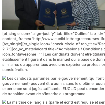
[et_single icon="align-justify" tab_title="Outline" tab_
content_iframe="http://www.euclid.int/degreecourses-i
[/et_single][et_single icon="check-circle-o" tab_title=
2-7″][cq_vc_materialcard title="Admissions / Conditions 
icon_fontawesome=""]
Les candidats doivent être titulair
établissement figurant dans le manuel ou la base de do
similaires ou apparentées avec une expérience profession
considération.
Les candidats parrainés par le gouvernement (qui font 
gouvernement) peuvent être admis sans le diplôme requis 
expérience sont jugés suffisants. EUCLID peut demander à
de transition avant de s'inscrire au programme.
La maîtrise de l'anglais (parlé et écrit) est requise et ser