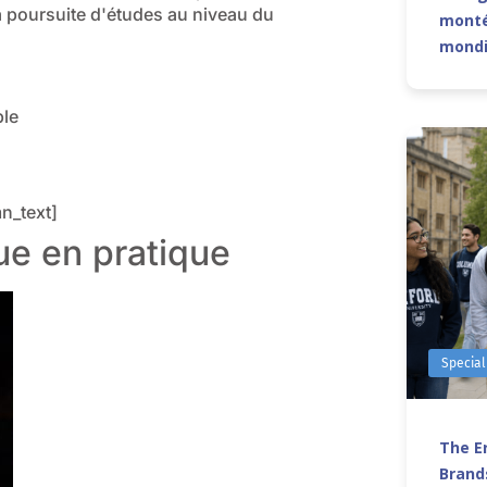
a poursuite d'études au niveau du
monté
mond
ble
n_text]
ue en pratique
Special
The Er
Brands