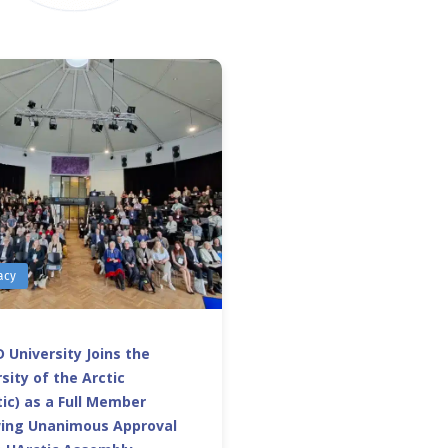
acy
 University Joins the
sity of the Arctic
ic) as a Full Member
wing Unanimous Approval