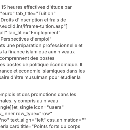
 15 heures effectives d'étude par
"euro" tab_title="Tuition"
oits d'inscription et frais de
uclid.int/iframe-tuition.asp"]
-alt" tab_title="Employment"
Perspectives d'emploi"
s une préparation professionnelle et
 la finance islamique aux niveaux
es comprennent des postes
es postes de politique économique. Il
nance et économie islamiques dans les
saire d'être musulman pour étudier la
emplois et des promotions dans les
nales, y compris au niveau
ingle][et_single icon="users"
w_inner row_type="row"
"no" text_align="left" css_animation=""
alcard title="Points forts du corps