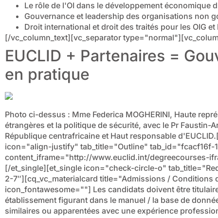
Le rôle de l'OI dans le développement économique d
Gouvernance et leadership des organisations non 
Droit international et droit des traités pour les OIG e
[/vc_column_text][vc_separator type="normal"][vc_colum
EUCLID + Partenaires = Gou
en pratique
Photo ci-dessus : Mme Federica MOGHERINI, Haute représe
étrangères et la politique de sécurité, avec le Pr Fausti
République centrafricaine et Haut responsable d'EUCLID.[
icon="align-justify" tab_title="Outline" tab_id="fcacf16
content_iframe="http://www.euclid.int/degreecourses-i
[/et_single][et_single icon="check-circle-o" tab_title=
2-7″][cq_vc_materialcard title="Admissions / Condition
icon_fontawesome=""]
Les candidats doivent être titulair
établissement figurant dans le manuel / la base de donn
similaires ou apparentées avec une expérience profession