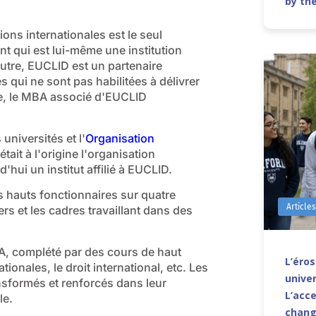
by th
ns internationales est le seul
t qui est lui-même une institution
utre, EUCLID est un partenaire
qui ne sont pas habilitées à délivrer
le, le MBA associé d'EUCLID
universités et l'
Organisation
tait à l'origine l'organisation
hui un institut affilié à EUCLID.
s hauts fonctionnaires sur quatre
Article
rs et les cadres travaillant dans des
, complété par des cours de haut
L’éro
tionales, le droit international, etc. Les
univer
nsformés et renforcés dans leur
L’acce
le.
chang