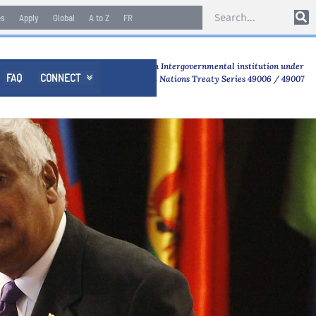
es
Apply
Global
A to Z
FR
An Intergovernmental institution under
FAQ
CONNECT

United Nations Treaty Series 49006 / 49007