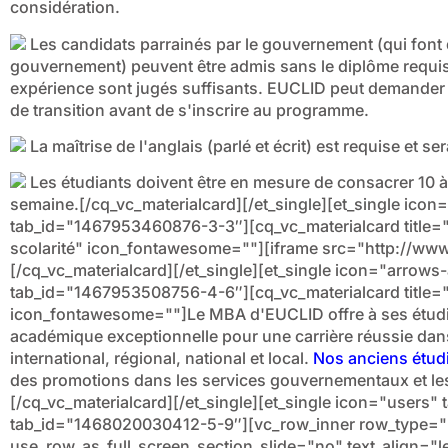
considération.
Les candidats parrainés par le gouvernement (qui font 
gouvernement) peuvent être admis sans le diplôme requis 
expérience sont jugés suffisants. EUCLID peut demander à
de transition avant de s'inscrire au programme.
La maîtrise de l'anglais (parlé et écrit) est requise et ser
Les étudiants doivent être en mesure de consacrer 10 à
semaine.[/cq_vc_materialcard][/et_single][et_single icon=
tab_id="1467953460876-3-3″][cq_vc_materialcard title="Dr
scolarité" icon_fontawesome=""][iframe src="http://www.e
[/cq_vc_materialcard][/et_single][et_single icon="arrows
tab_id="1467953508756-4-6″][cq_vc_materialcard title="
icon_fontawesome=""]Le MBA d'EUCLID offre à ses étudia
académique exceptionnelle pour une carrière réussie dans
international, régional, national et local.
Nos anciens étud
des promotions dans les services gouvernementaux et les
[/cq_vc_materialcard][/et_single][et_single icon="users" t
tab_id="1468020030412-5-9″][vc_row_inner row_type="r
use_row_as_full_screen_section_slide="no" text_align="l