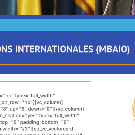
ONS INTERNATIONALES (MBAIO)
="no" type="full_width"
ow_on_row="no"][vc_column]
s="8″ up="8″ down="8″][/vc_column]
n_section="yes" type="full_width"
g_top="8″ padding_bottom="8″
width="1/3″][cq_vc_vectorcard