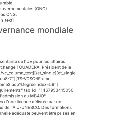
urable
gouvernementales (ONG)
t les ONG.
n_text]
vernance mondiale
ntante de l'UE pour les affaires
n-Archange TOUADERA, Président de la
/vc_column_text][/et_single][et_single
f-1cb8-7″][TS-VCSC-IFrame
frame2.asp?DegreeIndex=59″]
"Requirements" tab_id="1467953415050-
s d'admission au MBAIO"
es d'une licence délivrée par un
ées de l'AIU-UNESCO. Des formations
nelle adéquate peuvent être prises en