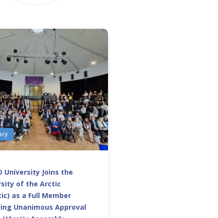
acy
 University Joins the
sity of the Arctic
ic) as a Full Member
wing Unanimous Approval