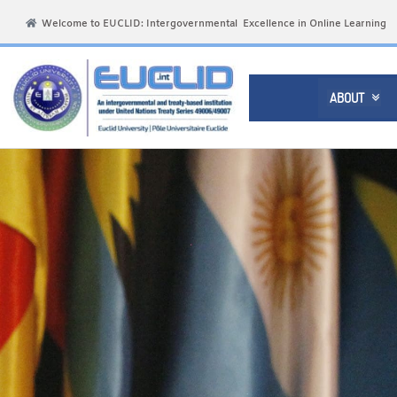
Welcome to EUCLID: Intergovernmental Excellence in Online Learning
ABOUT
