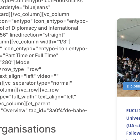
ntypo-icon entypo-icon-bookmarks"
ardstyle="bluejeans"
card][/vc_column][vc_column
ricon="entypo" icon_entypo="entypo-
 of Diplomacy and International
6″ linedirection="straight"
lumn][vc_column width="1/3″]
o" icon_entypo="entypo-icon entypo-
="Part Time or Full Time"
t="280″]Mode
w row_type="row"
ext_align="left" video=""
[vc_separator type="normal"
Diplom
column][/vc_row][vc_row
="full_width" text_align="left"
c_column][et_parent
tle="Overview" tab_id="3a0f4fde-babe-
EUCLID
Univer
(UArct
rganisations
Follo