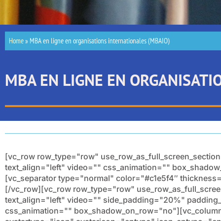
Home
»
MBA en ligne en organisations internationales (MBAIO)
MBA EN LIGNE EN ORGANISATI
[vc_row row_type="row" use_row_as_full_screen_section
text_align="left" video="" css_animation="" box_shad
[vc_separator type="normal" color="#c1e5f4″ thicknes
[/vc_row][vc_row row_type="row" use_row_as_full_scree
text_align="left" video="" side_padding="20%" paddin
css_animation="" box_shadow_on_row="no"][vc_column 