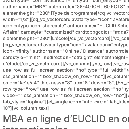
avatartype="icon" avataricon="entypo" icon_entypo="e
authorname="MBA" authorrole="36-40 ICH | 60 ECTS" c
elementheight="280″]Type de programme[/cq_vc_vector
width="1/3″][cq_vc_vectorcard avatartype="icon" avata
icon entypo-icon-shareable" authorname="EUCLID School
Affairs" cardstyle="customized" cardtopbgcolor="#dda75
elementheight="280″]L'école[/cq_vc_vectorcard][/vc_co
[cq_vc_vectorcard avatartype="icon" avataricon="entyp
icon-infinity" authorname="Online / Distance" authorrole
cardstyle="mint" linedirection="straight" elementheigh
d'étude[/cq_vc_vectorcard][/vc_column][/vc_row][vc_ro
use_row_as_full_screen_section="no" type="full_width" t
css_animation="" box_shadow_on_row="no"][vc_column]
color="#c1e5f4″ thickness="8″ up="8″ down="8″][/vc_
row_type="row" use_row_as_full_screen_section="no" type
video="" css_animation="" box_shadow_on_row="no"][v
tab_style="topline"][et_single icon="info-circle" tab_ti
10″][vc_column_text]
MBA en ligne d’EUCLID en o