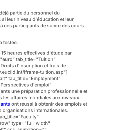
déjà partie du personnel du
si leur niveau d'éducation et leur
 ces participants de suivre des cours
a testée.
 15 heures effectives d'étude par
"euro" tab_title="Tuition"
oits d'inscription et frais de
uclid.int/iframe-tuition.asp"]
-alt" tab_title="Employment"
Perspectives d'emploi"
nts une préparation professionnelle et
 les affaires mondiales aux niveaux
iants
ont réussi à obtenir des emplois et
 organisations internationales.
ab_title="Faculty"
ow" type="full_width"
eft" css_animation=""