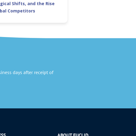
gical Shifts, and the Rise
obal Competitors
ness days after receipt of
ESS
ABOUT EUCLID