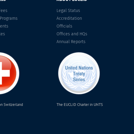
Fees
Legal Status
 Programs
Accreditation
ents
Officials
les
Offices and HQs
Annual Reports
on Switzerland
The EUCLID Charter in UNTS