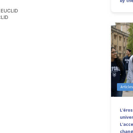
by th
s EUCLID
CLID
Article
L’éro
univer
L’acce
chang