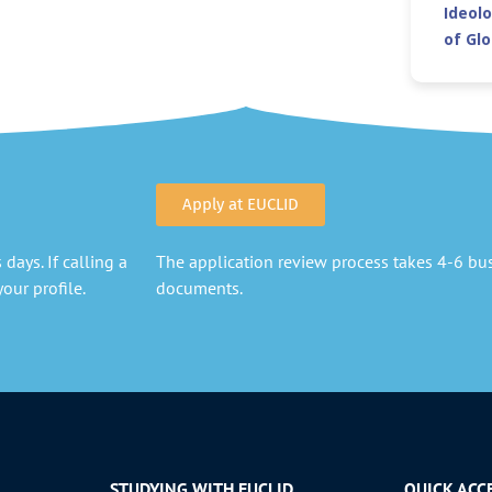
Ideolo
of Gl
Apply at EUCLID
days. If calling a
The application review process takes 4-6 busi
our profile.
documents.
STUDYING WITH EUCLID
QUICK ACC