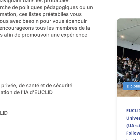
viguant dans les protocoles
erche de politiques pédagogiques ou un
amation, ces listes préétablies vous
vous avez besoin pour vous épanouir
s encourageons tous les membres de la
s afin de promouvoir une expérience
 privée, de santé et de sécurité
Diplom
isation de l'IA d'EUCLID
EUCLID
CLID
Univer
(UArct
Follo