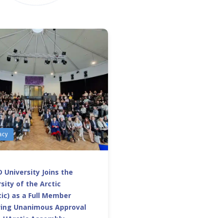
acy
 University Joins the
sity of the Arctic
ic) as a Full Member
wing Unanimous Approval