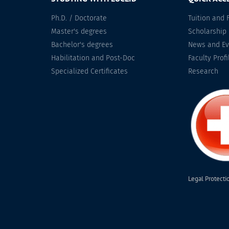
Ph.D. / Doctorate
Tuition and 
Master's degrees
Scholarship
Bachelor's degrees
News and Ev
Habilitation and Post-Doc
Faculty Profi
Specialized Certificates
Research
Legal Protecti