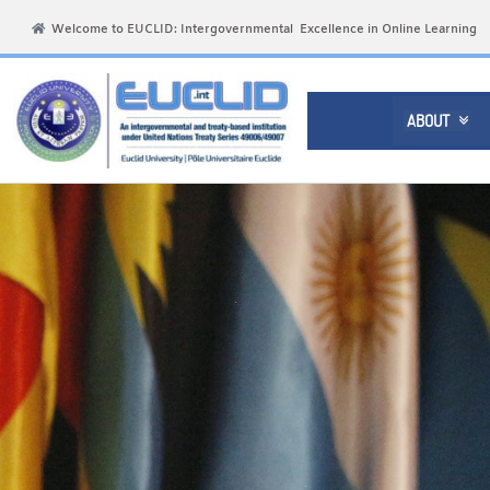
Welcome to EUCLID: Intergovernmental Excellence in Online Learning
ABOUT
