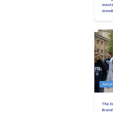
monté
mond
Special
The Er
Brands