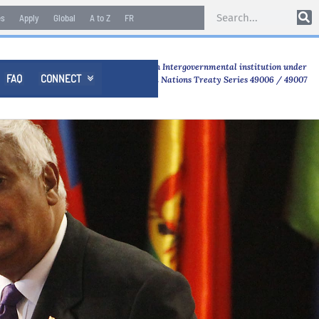
es
Apply
Global
A to Z
FR
An Intergovernmental institution under
FAQ
CONNECT

United Nations Treaty Series 49006 / 49007