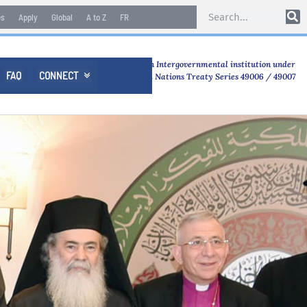
es
Apply
Global
A to Z
FR
An Intergovernmental institution under
FAQ
CONNECT

United Nations Treaty Series 49006 / 49007