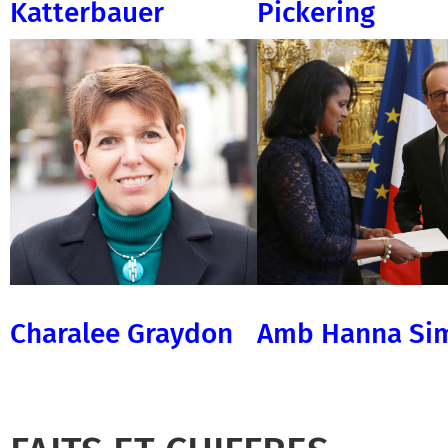
Katterbauer
Pickering
Charalee Graydon
Amb Hanna Si