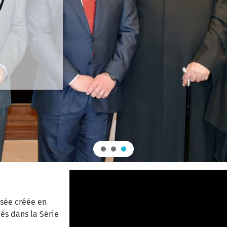
y
isée créée en
és dans la Série