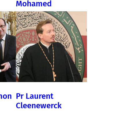
Mohamed
mon
Pr Laurent
Cleenewerck