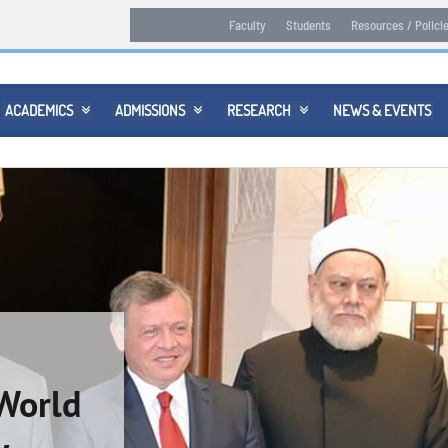
Faculty
Students
Resources / Polici
ACADEMICS
ADMISSIONS
RESEARCH
NEWS & EVENTS



World