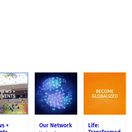
s +
Our Network
Life: