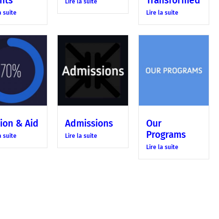
nts
Transformed
Lire la suite
a suite
Lire la suite
tion & Aid
Admissions
Our
Programs
a suite
Lire la suite
Lire la suite